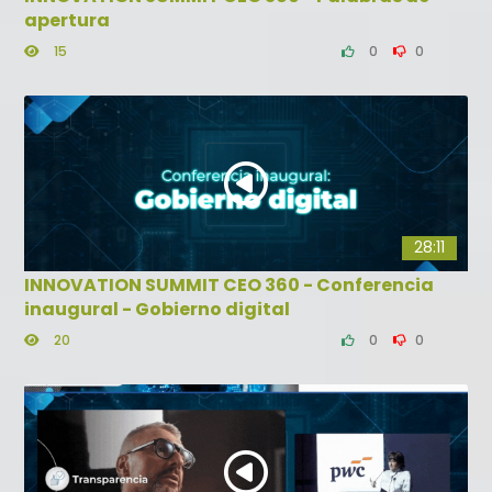
apertura
15
0
0
28:11
INNOVATION SUMMIT CEO 360 - Conferencia
inaugural - Gobierno digital
20
0
0