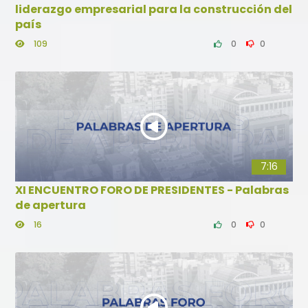
liderazgo empresarial para la construcción del
país
50:35
109
0
0
XI ENCUENTRO FORO DE
PRESIDENTES - Panel -
plataformas digitales
impulsando el crecimiento de
Colombia
10
0
0
7:16
XI ENCUENTRO FORO DE PRESIDENTES - Palabras
de apertura
16
0
0