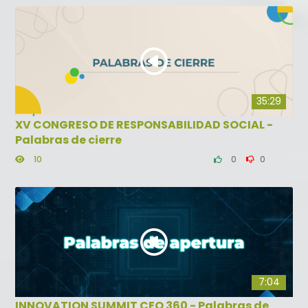
35:29
XV CONGRESO DE RESPONSABILIDAD SOCIAL -
Palabras de cierre
10
0
0
7:04
INNOVATION SUMMIT CEO 360 - Palabras de