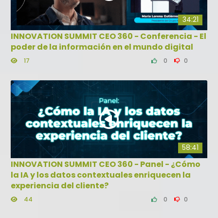
34:21
INNOVATION SUMMIT CEO 360 - Conferencia - El
poder de la información en el mundo digital
17
0
0
58:41
INNOVATION SUMMIT CEO 360 - Panel - ¿Cómo
la IA y los datos contextuales enriquecen la
experiencia del cliente?
44
0
0