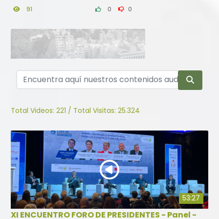
91
0
0
46:55
Total Videos:
221
/
Total Visitas:
25.324
XI ENCUENTRO FORO DE
PRESIDENTES - Panel -
Infraestructura que transforma
la ciudad y el país
19
0
0
53:27
XI ENCUENTRO FORO DE PRESIDENTES - Panel -