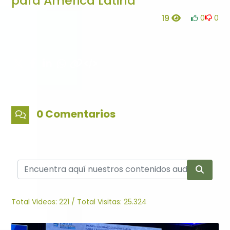
para América Latina
19
0
0
0 Comentarios
Total Videos:
221
/
Total Visitas:
25.324