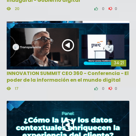
inaugural - Gobierno digital
20
0
0
34:21
INNOVATION SUMMIT CEO 360 - Conferencia - El
poder de la información en el mundo digital
17
0
0