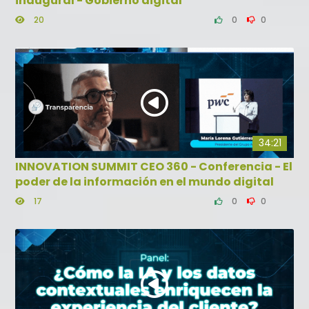
inaugural - Gobierno digital
20
0
0
34:21
INNOVATION SUMMIT CEO 360 - Conferencia - El
poder de la información en el mundo digital
17
0
0